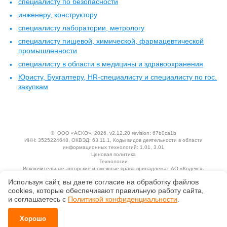
специалисту по безопасности
инженеру, конструктору
специалисту лаборатории, метрологу
специалисту пищевой, химической, фармацевтической
промышленности
специалисту в области в медицины и здравоохранения
Юристу, Бухгалтеру, HR-специалисту и специалисту по гос.
закупкам
©
ООО «АСКО»
, 2026, v2.12.20 revision: 67b0ca1b
ИНН: 3525224648, ОКВЭД: 63.11.1, Коды видов деятельности в области
информационных технологий: 1.01, 3.01
Ценовая политика
Технологии
Исключительные авторские и смежные права принадлежат АО «Кодекс».
Положение по обработке и защите персональных данных
Используя сайт, вы даете согласие на обработку файлов
сооkiеs, которые обеспечивают правильную работу сайта,
и соглашаетесь с
Политикой конфиденциальности
.
Хорошо